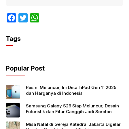
F
T
W
a
w
h
c
itt
at
Tags
e
er
s
b
A
o
p
Popular Post
o
p
k
Resmi Meluncur, Ini Detail iPad Gen 11 2025
dan Harganya di Indonesia
Samsung Galaxy S26 Siap Meluncur, Desain
Futuristik dan Fitur Canggih Jadi Sorotan
Misa Natal di Gereja Katedral Jakarta Digelar