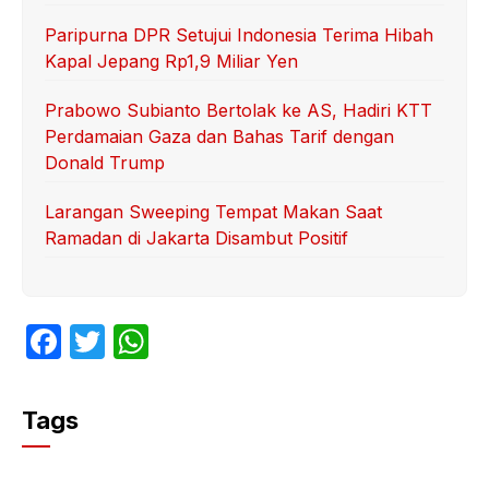
Paripurna DPR Setujui Indonesia Terima Hibah
Kapal Jepang Rp1,9 Miliar Yen
Prabowo Subianto Bertolak ke AS, Hadiri KTT
Perdamaian Gaza dan Bahas Tarif dengan
Donald Trump
Larangan Sweeping Tempat Makan Saat
Ramadan di Jakarta Disambut Positif
F
T
W
a
w
h
c
itt
at
Tags
e
er
s
b
A