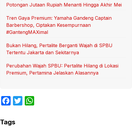
Potongan Jutaan Rupiah Menanti Hingga Akhir Mei
Tren Gaya Premium: Yamaha Gandeng Captain
Barbershop, Ciptakan Kesempurnaan
#GantengMAXimal
Bukan Hilang, Pertalite Berganti Wajah di SPBU
Tertentu Jakarta dan Sekitarnya
Perubahan Wajah SPBU: Pertalite Hilang di Lokasi
Premium, Pertamina Jelaskan Alasannya
F
T
W
a
w
h
c
itt
at
Tags
e
er
s