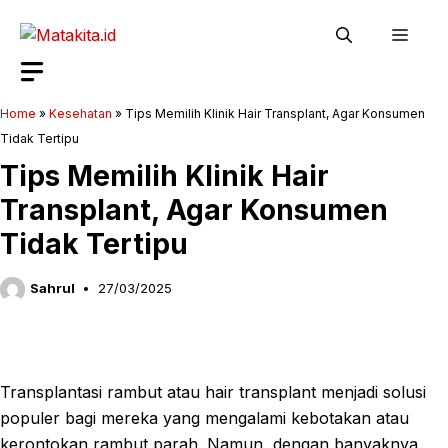
Langsung
Men
ke
isi
Home
»
Kesehatan
»
Tips Memilih Klinik Hair Transplant, Agar Konsumen
Tidak Tertipu
Tips Memilih Klinik Hair
Transplant, Agar Konsumen
Tidak Tertipu
Sahrul
27/03/2025
Transplantasi rambut atau hair transplant menjadi solusi
populer bagi mereka yang mengalami kebotakan atau
kerontokan rambut parah. Namun, dengan banyaknya