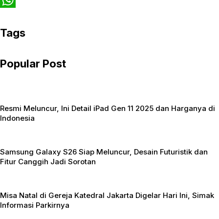
c
w
W
e
i
h
Tags
b
t
a
Popular Post
o
t
t
o
e
s
k
r
A
Resmi Meluncur, Ini Detail iPad Gen 11 2025 dan Harganya di
p
Indonesia
p
Samsung Galaxy S26 Siap Meluncur, Desain Futuristik dan
Fitur Canggih Jadi Sorotan
Misa Natal di Gereja Katedral Jakarta Digelar Hari Ini, Simak
Informasi Parkirnya