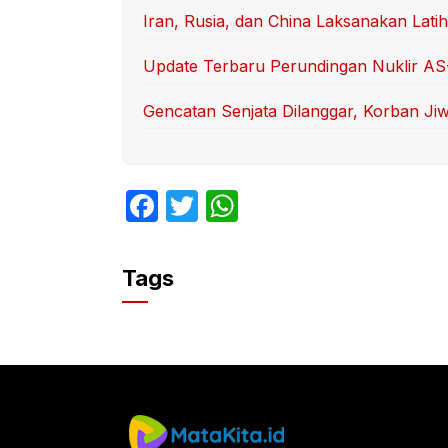
Iran, Rusia, dan China Laksanakan Lat
Update Terbaru Perundingan Nuklir AS
Gencatan Senjata Dilanggar, Korban Ji
F
T
W
a
w
h
c
itt
at
Tags
e
er
s
b
A
o
p
o
p
k