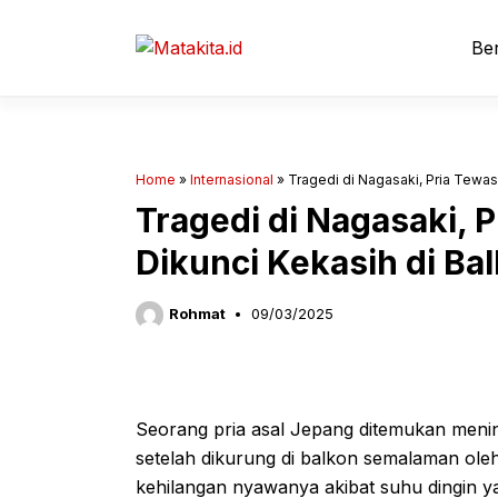
Langsung
ke
Ber
isi
Home
»
Internasional
»
Tragedi di Nagasaki, Pria Tewas
Tragedi di Nagasaki, 
Dikunci Kekasih di Ba
Rohmat
09/03/2025
Seorang pria asal Jepang ditemukan menin
setelah dikurung di balkon semalaman oleh
kehilangan nyawanya akibat suhu dingin y