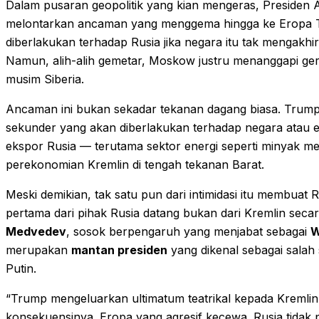
Dalam pusaran geopolitik yang kian mengeras, Presiden 
melontarkan ancaman yang menggema hingga ke Eropa Ti
diberlakukan terhadap Rusia jika negara itu tak mengakhir
Namun, alih-alih gemetar, Moskow justru menanggapi gert
musim Siberia.
Ancaman ini bukan sekadar tekanan dagang biasa. Trum
sekunder yang akan diberlakukan terhadap negara atau 
ekspor Rusia — terutama sektor energi seperti minyak me
perekonomian Kremlin di tengah tekanan Barat.
Meski demikian, tak satu pun dari intimidasi itu membuat
pertama dari pihak Rusia datang bukan dari Kremlin seca
Medvedev
, sosok berpengaruh yang menjabat sebagai
W
merupakan
mantan presiden
yang dikenal sebagai salah 
Putin.
“Trump mengeluarkan ultimatum teatrikal kepada Kremlin.
konsekuensinya. Eropa yang agresif kecewa. Rusia tidak 