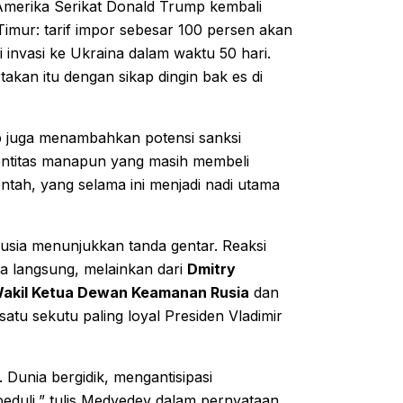
Amerika Serikat Donald Trump kembali
mur: tarif impor sebesar 100 persen akan
i invasi ke Ukraina dalam waktu 50 hari.
akan itu dengan sikap dingin bak es di
p juga menambahkan potensi sanksi
entitas manapun yang masih membeli
ntah, yang selama ini menjadi nadi utama
 Rusia menunjukkan tanda gentar. Reaksi
ra langsung, melainkan dari
Dmitry
akil Ketua Dewan Keamanan Rusia
dan
satu sekutu paling loyal Presiden Vladimir
 Dunia bergidik, mengantisipasi
peduli,” tulis Medvedev dalam pernyataan