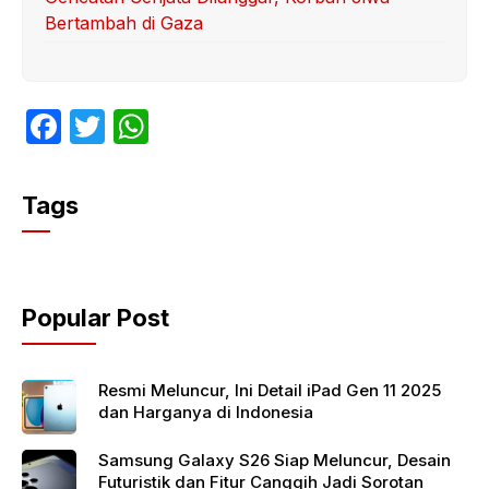
Bertambah di Gaza
F
T
W
a
w
h
c
itt
at
Tags
e
er
s
b
A
o
p
Popular Post
o
p
k
Resmi Meluncur, Ini Detail iPad Gen 11 2025
dan Harganya di Indonesia
Samsung Galaxy S26 Siap Meluncur, Desain
Futuristik dan Fitur Canggih Jadi Sorotan