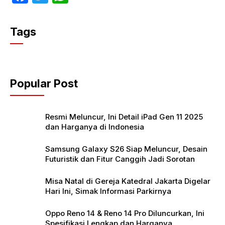
a
w
h
c
itt
at
Tags
e
er
s
b
A
o
p
Popular Post
o
p
k
Resmi Meluncur, Ini Detail iPad Gen 11 2025
dan Harganya di Indonesia
Samsung Galaxy S26 Siap Meluncur, Desain
Futuristik dan Fitur Canggih Jadi Sorotan
Misa Natal di Gereja Katedral Jakarta Digelar
Hari Ini, Simak Informasi Parkirnya
Oppo Reno 14 & Reno 14 Pro Diluncurkan, Ini
Spesifikasi Lengkap dan Harganya