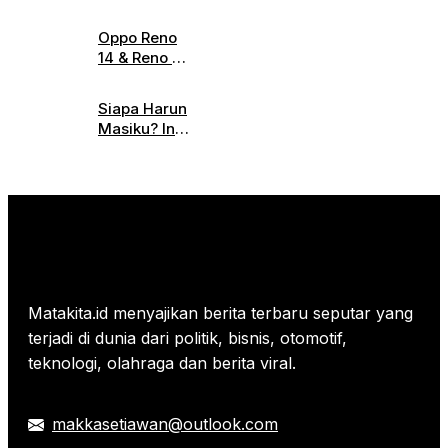
Gereja
dan Fitur
Katedral
Canggih
Oppo Reno
Jakarta
Jadi
14 & Reno 14
Digelar
Sorotan
Pro
Hari Ini,
Diluncurkan,
Simak
Siapa Harun
Ini
Informasi
Masiku? Ini
Spesifikasi
Parkirnya
Profil
Lengkap
Lengkapnya!
dan
Harganya
Matakita.id menyajikan berita terbaru seputar yang
terjadi di dunia dari politik, bisnis, otomotif,
teknologi, olahraga dan berita viral.
makkasetiawan@outlook.com