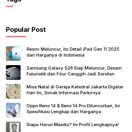
e
er
s
b
A
o
p
Popular Post
o
p
k
Resmi Meluncur, Ini Detail iPad Gen 11 2025
dan Harganya di Indonesia
Samsung Galaxy S26 Siap Meluncur, Desain
Futuristik dan Fitur Canggih Jadi Sorotan
Misa Natal di Gereja Katedral Jakarta Digelar
Hari Ini, Simak Informasi Parkirnya
Oppo Reno 14 & Reno 14 Pro Diluncurkan, Ini
Spesifikasi Lengkap dan Harganya
Siapa Harun Masiku? Ini Profil Lengkapnya!