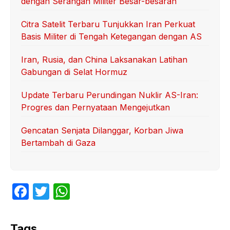
dengan Serangan Militer Besar-besaran
Citra Satelit Terbaru Tunjukkan Iran Perkuat
Basis Militer di Tengah Ketegangan dengan AS
Iran, Rusia, dan China Laksanakan Latihan
Gabungan di Selat Hormuz
Update Terbaru Perundingan Nuklir AS-Iran:
Progres dan Pernyataan Mengejutkan
Gencatan Senjata Dilanggar, Korban Jiwa
Bertambah di Gaza
F
T
W
a
w
h
c
itt
at
Tags