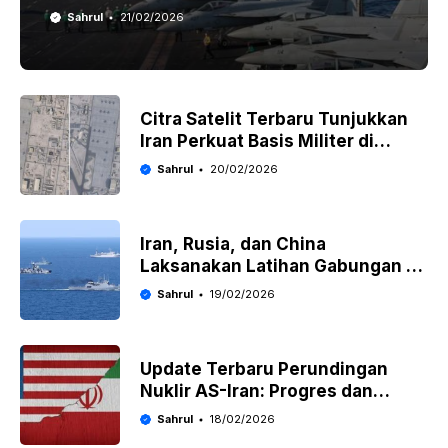
Sahrul
21/02/2026
Citra Satelit Terbaru Tunjukkan
Iran Perkuat Basis Militer di
Tengah Ketegangan dengan AS
Sahrul
20/02/2026
Iran, Rusia, dan China
Laksanakan Latihan Gabungan di
Selat Hormuz
Sahrul
19/02/2026
Update Terbaru Perundingan
Nuklir AS-Iran: Progres dan
Pernyataan Mengejutkan
Sahrul
18/02/2026