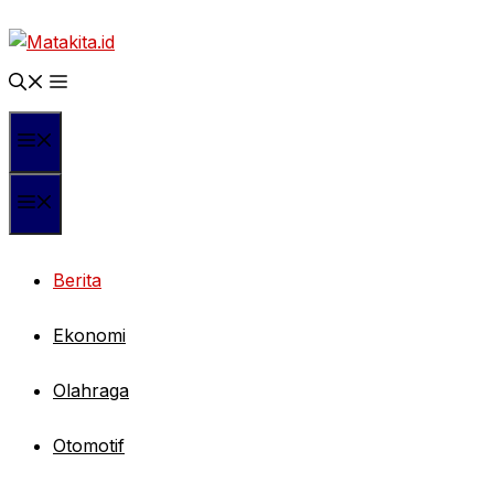
Langsung
ke
isi
Menu
Menu
Berita
Ekonomi
Olahraga
Otomotif