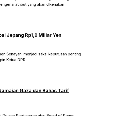
mengenai atribut yang akan dikenakan
al Jepang Rp1,9 Miliar Yen
men Senayan, menjadi saksi keputusan penting
mpin Ketua DPR
rdamaian Gaza dan Bahas Tarif
gi Dewan Perdamaian atau Board of Peace