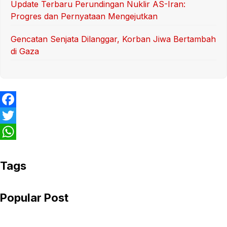
Update Terbaru Perundingan Nuklir AS-Iran:
Progres dan Pernyataan Mengejutkan
Gencatan Senjata Dilanggar, Korban Jiwa Bertambah
di Gaza
F
a
T
c
w
W
e
i
h
Tags
b
t
a
Popular Post
o
t
t
o
e
s