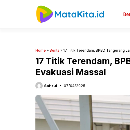
Langsung
ke
Ber
isi
Home
»
Berita
»
17 Titik Terendam, BPBD Tangerang La
17 Titik Terendam, B
Evakuasi Massal
Sahrul
07/04/2025