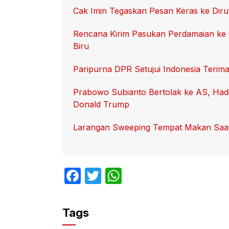
Cak Imin Tegaskan Pesan Keras ke Dir
Rencana Kirim Pasukan Perdamaian ke 
Biru
Paripurna DPR Setujui Indonesia Terima
Prabowo Subianto Bertolak ke AS, Had
Donald Trump
Larangan Sweeping Tempat Makan Saat 
F
T
W
a
w
h
c
itt
at
Tags
e
er
s