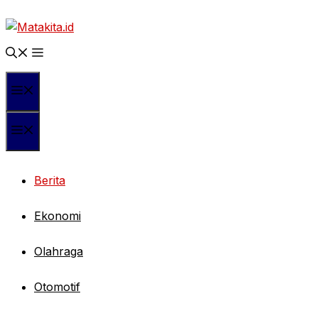
Langsung
ke
isi
Menu
Menu
Berita
Ekonomi
Olahraga
Otomotif