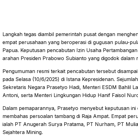
Langkah tegas diambil pemerintah pusat dengan menghent
empat perusahaan yang beroperasi di gugusan pulau-pula
Papua. Keputusan pencabutan Izin Usaha Pertambangan (I
arahan Presiden Prabowo Subianto yang digodok dalam ra
Pengumuman resmi terkait pencabutan tersebut disampaik
pada Selasa (10/6/2025) di Istana Kepresidenan. Sejumlah 
Sekretaris Negara Prasetyo Hadi, Menteri ESDM Bahlil La
Antoni, serta Menteri Lingkungan Hidup Hanif Faisol Nuro
Dalam pemaparannya, Prasetyo menyebut keputusan ini di
membahas persoalan tambang di Raja Ampat. Empat per
ialah PT Anugerah Surya Pratama, PT Nurham, PT Muli
Sejahtera Mining.