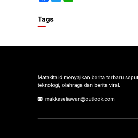
a
w
h
c
itt
at
Tags
e
er
s
b
A
o
p
o
p
k
Matakita.id menyajikan berita terbaru seputar
teknologi, olahraga dan berita viral.
makkasetiawan@outlook.com