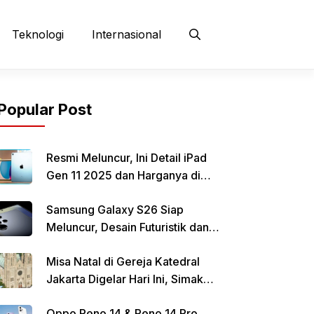
Teknologi
Internasional
Popular Post
Resmi Meluncur, Ini Detail iPad
Gen 11 2025 dan Harganya di
Indonesia
Samsung Galaxy S26 Siap
Meluncur, Desain Futuristik dan
Fitur Canggih Jadi Sorotan
Misa Natal di Gereja Katedral
Jakarta Digelar Hari Ini, Simak
Informasi Parkirnya
Oppo Reno 14 & Reno 14 Pro