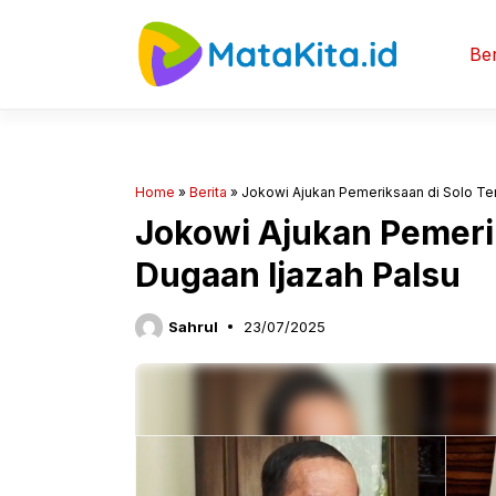
Langsung
ke
Ber
isi
Home
»
Berita
»
Jokowi Ajukan Pemeriksaan di Solo Ter
Jokowi Ajukan Pemerik
Dugaan Ijazah Palsu
Sahrul
23/07/2025