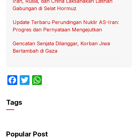
Iran, Rusia, dan China Laksanakan Latihan
Gabungan di Selat Hormuz
Update Terbaru Perundingan Nuklir AS-Iran:
Progres dan Pernyataan Mengejutkan
Gencatan Senjata Dilanggar, Korban Jiwa
Bertambah di Gaza
F
T
W
a
w
h
c
itt
at
Tags
e
er
s
b
A
o
p
Popular Post