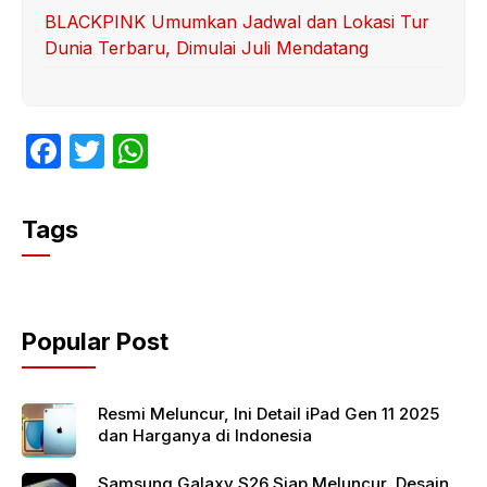
BLACKPINK Umumkan Jadwal dan Lokasi Tur
Dunia Terbaru, Dimulai Juli Mendatang
F
T
W
a
w
h
c
itt
at
Tags
e
er
s
b
A
o
p
Popular Post
o
p
k
Resmi Meluncur, Ini Detail iPad Gen 11 2025
dan Harganya di Indonesia
Samsung Galaxy S26 Siap Meluncur, Desain