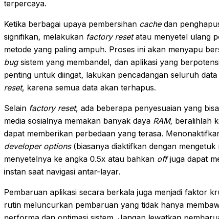
terpercaya.
Ketika berbagai upaya pembersihan
cache
dan penghapusa
signifikan, melakukan
factory reset
atau menyetel ulang p
metode yang paling ampuh. Proses ini akan menyapu bers
bug
sistem yang membandel, dan aplikasi yang berpoten
penting untuk diingat, lakukan pencadangan seluruh da
reset
, karena semua data akan terhapus.
Selain
factory reset
, ada beberapa penyesuaian yang bisa
media sosialnya memakan banyak daya
RAM
, beralihlah 
dapat memberikan perbedaan yang terasa. Menonaktifkan 
developer options
(biasanya diaktifkan dengan mengetu
menyetelnya ke angka 0.5x atau bahkan
off
juga dapat m
instan saat navigasi antar-layar.
Pembaruan aplikasi secara berkala juga menjadi faktor k
rutin meluncurkan pembaruan yang tidak hanya membawa 
performa dan optimasi sistem. Jangan lewatkan pembaruan