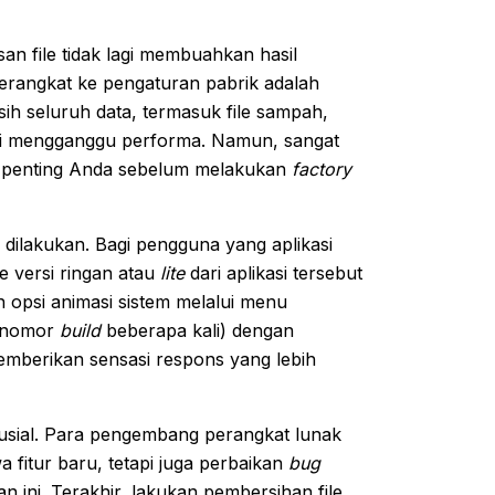
n file tidak lagi membuahkan hasil
erangkat ke pengaturan pabrik adalah
ih seluruh data, termasuk file sampah,
si mengganggu performa. Namun, sangat
ta penting Anda sebelum melakukan
factory
 dilakukan. Bagi pengguna yang aplikasi
ke versi ringan atau
lite
dari aplikasi tersebut
opsi animasi sistem melalui menu
k nomor
build
beberapa kali) dengan
emberikan sensasi respons yang lebih
rusial. Para pengembang perangkat lunak
fitur baru, tetapi juga perbaikan
bug
 ini. Terakhir, lakukan pembersihan file