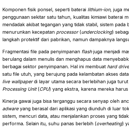
Komponen fisik ponsel, seperti baterai
lithium-ion
, juga m
penggunaan sekitar satu tahun, kualitas kimiawi baterai 
mendadak akibat tegangan yang tidak stabil, sistem pada
menurunkan kecepatan
processor
(
underclocking
) sebag
langkah protektif dari pabrikan, namun dampaknya lang
Fragmentasi file pada penyimpanan
flash
juga menjadi mas
berulang dalam menulis dan menghapus data menyebabkan 
berbagai sektor penyimpanan. Hal ini membuat
hard driv
satu file utuh, yang berujung pada kelambatan akses data
live wallpaper
di layar utama secara berlebihan juga tu
Processing Unit
(
CPU
) yang ekstra, karena mereka harus
Kinerja gawai juga bisa terganggu secara senyap oleh 
adware
yang berasal dari aplikasi yang diunduh di luar t
sistem, mencuri data, atau menjalankan proses yang tid
performa. Selain itu, suhu panas berlebih (
overheating
) 