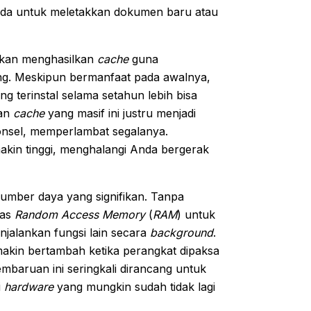
 Anda untuk meletakkan dokumen baru atau
a akan menghasilkan
cache
guna
g. Meskipun bermanfaat pada awalnya,
ng terinstal selama setahun lebih bisa
kan
cache
yang masif ini justru menjadi
ponsel, memperlambat segalanya.
kin tinggi, menghalangi Anda bergerak
 sumber daya yang signifikan. Tanpa
tas
Random Access Memory
(
RAM
) untuk
jalankan fungsi lain secara
background
.
akin bertambah ketika perangkat dipaksa
mbaruan ini seringkali dirancang untuk
i
hardware
yang mungkin sudah tidak lagi