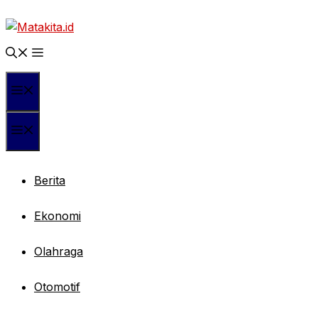
Langsung
ke
isi
Menu
Menu
Berita
Ekonomi
Olahraga
Otomotif