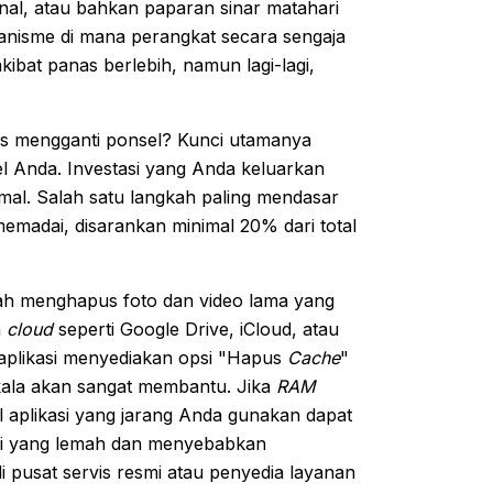
inal, atau bahkan paparan sinar matahari
kanisme di mana perangkat secara sengaja
at panas berlebih, namun lagi-lagi,
us mengganti ponsel? Kunci utamanya
el Anda. Investasi yang Anda keluarkan
imal. Salah satu langkah paling mendasar
madai, disarankan minimal 20% dari total
lah menghapus foto dan video lama yang
n
cloud
seperti Google Drive, iCloud, atau
plikasi menyediakan opsi "Hapus
Cache
"
rkala akan sangat membantu. Jika
RAM
tal aplikasi yang jarang Anda gunakan dapat
ai yang lemah dan menyebabkan
di pusat servis resmi atau penyedia layanan