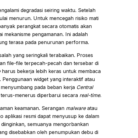
engalami degradasi seiring waktu. Setelah
mulai menurun. Untuk mencegah risiko mati
 banyak perangkat secara otomatis akan
ai mekanisme pengamanan. Ini adalah
sung terasa pada penurunan performa.
alah yang seringkali terabaikan. Proses
file-file terpecah-pecah dan tersebar di
e
harus bekerja lebih keras untuk membaca
. Penggunaan widget yang interaktif atau
rut menyumbang pada beban kerja
Central
 terus-menerus diperbarui secara
real-time
.
ancaman keamanan. Serangan
malware
atau
oko aplikasi resmi dapat menyusup ke dalam
ak diinginkan, semuanya mengorbankan
yang disebabkan oleh penumpukan debu di