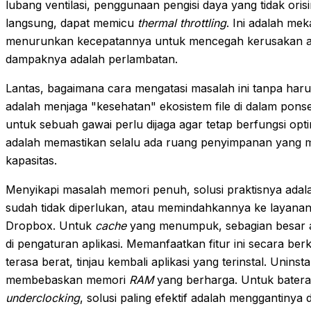
lubang ventilasi, penggunaan pengisi daya yang tidak oris
langsung, dapat memicu
thermal throttling
. Ini adalah me
menurunkan kecepatannya untuk mencegah kerusakan akib
dampaknya adalah perlambatan.
Lantas, bagaimana cara mengatasi masalah ini tanpa har
adalah menjaga "kesehatan" ekosistem file di dalam pons
untuk sebuah gawai perlu dijaga agar tetap berfungsi opt
adalah memastikan selalu ada ruang penyimpanan yang me
kapasitas.
Menyikapi masalah memori penuh, solusi praktisnya ada
sudah tidak diperlukan, atau memindahkannya ke layana
Dropbox. Untuk
cache
yang menumpuk, sebagian besar a
di pengaturan aplikasi. Memanfaatkan fitur ini secara be
terasa berat, tinjau kembali aplikasi yang terinstal. Unins
membebaskan memori
RAM
yang berharga. Untuk bater
underclocking
, solusi paling efektif adalah menggantinya 