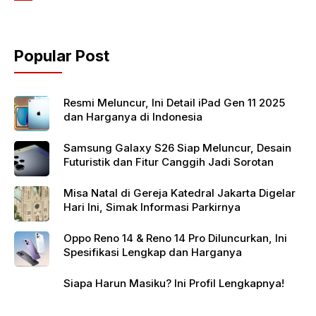
b
A
o
p
Popular Post
o
p
k
Resmi Meluncur, Ini Detail iPad Gen 11 2025
dan Harganya di Indonesia
Samsung Galaxy S26 Siap Meluncur, Desain
Futuristik dan Fitur Canggih Jadi Sorotan
Misa Natal di Gereja Katedral Jakarta Digelar
Hari Ini, Simak Informasi Parkirnya
Oppo Reno 14 & Reno 14 Pro Diluncurkan, Ini
Spesifikasi Lengkap dan Harganya
Siapa Harun Masiku? Ini Profil Lengkapnya!