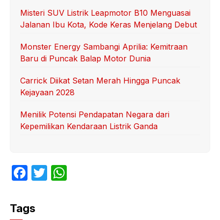
Misteri SUV Listrik Leapmotor B10 Menguasai
Jalanan Ibu Kota, Kode Keras Menjelang Debut
Monster Energy Sambangi Aprilia: Kemitraan
Baru di Puncak Balap Motor Dunia
Carrick Diikat Setan Merah Hingga Puncak
Kejayaan 2028
Menilik Potensi Pendapatan Negara dari
Kepemilikan Kendaraan Listrik Ganda
F
T
W
a
w
h
c
itt
at
Tags
e
er
s