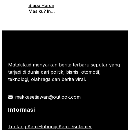
Diluncurkan,
Simak
Siapa Harun
Ini
Informasi
Masiku? Ini
Spesifikasi
Parkirnya
Profil
Lengkap
Lengkapnya!
dan
Harganya
Matakita.id menyajikan berita terbaru seputar yang
terjadi di dunia dari politik, bisnis, otomotif,
teknologi, olahraga dan berita viral.
makkasetiawan@outlook.com
Informasi
Tentang Kami
Hubungi Kami
Disclaimer