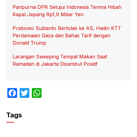
Paripurna DPR Setujui Indonesia Terima Hibah
Kapal Jepang Rp1,9 Miliar Yen
Prabowo Subianto Bertolak ke AS, Hadiri KTT
Perdamaian Gaza dan Bahas Tarif dengan
Donald Trump
Larangan Sweeping Tempat Makan Saat
Ramadan di Jakarta Disambut Positif
F
T
W
a
w
h
c
itt
at
Tags
e
er
s
b
A