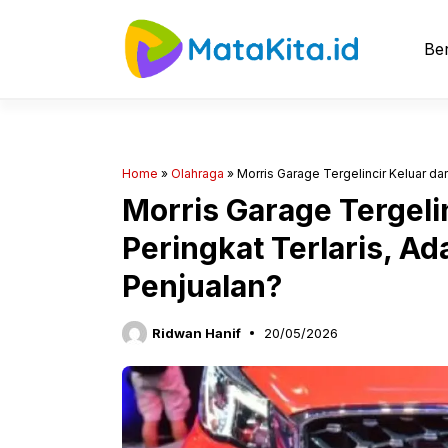
Langsung
ke
Ber
isi
Home
»
Olahraga
»
Morris Garage Tergelincir Keluar dar
Morris Garage Tergeli
Peringkat Terlaris, Ad
Penjualan?
Ridwan Hanif
20/05/2026