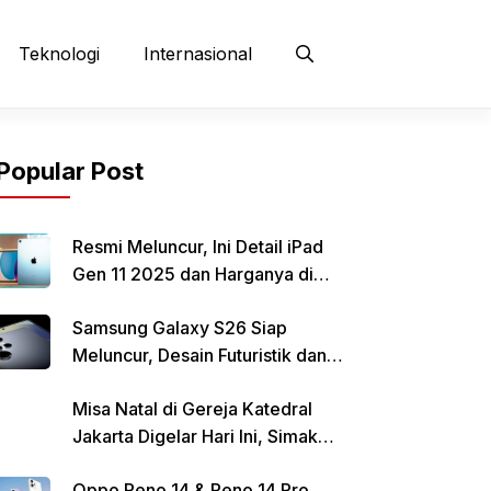
Teknologi
Internasional
Popular Post
Resmi Meluncur, Ini Detail iPad
Gen 11 2025 dan Harganya di
Indonesia
Samsung Galaxy S26 Siap
Meluncur, Desain Futuristik dan
Fitur Canggih Jadi Sorotan
Misa Natal di Gereja Katedral
Jakarta Digelar Hari Ini, Simak
Informasi Parkirnya
Oppo Reno 14 & Reno 14 Pro