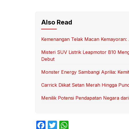
Also Read
Kemenangan Telak Macan Kemayoran: 
Misteri SUV Listrik Leapmotor B10 Men
Debut
Monster Energy Sambangi Aprilia: Kemi
Carrick Diikat Setan Merah Hingga Pun
Menilik Potensi Pendapatan Negara dari
F
T
W