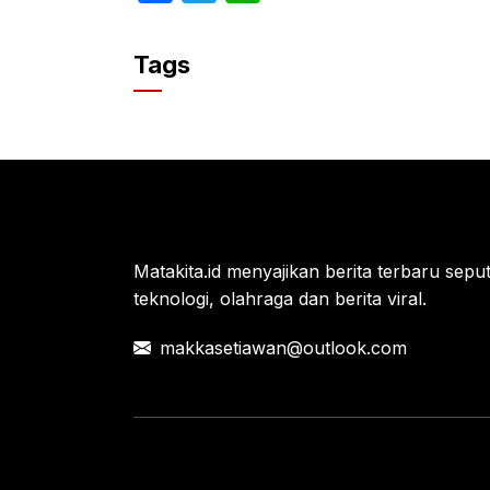
a
w
h
c
itt
at
Tags
e
er
s
b
A
o
p
o
p
k
Matakita.id menyajikan berita terbaru seputar
teknologi, olahraga dan berita viral.
makkasetiawan@outlook.com