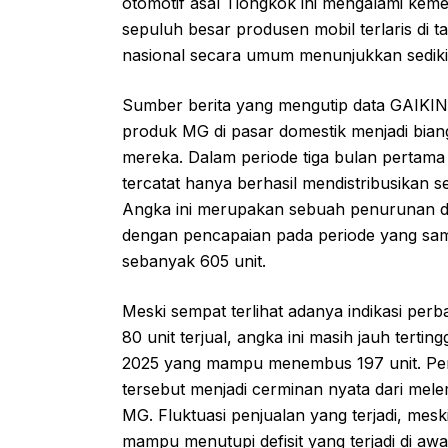
otomotif asal Tiongkok ini mengalami kemer
sepuluh besar produsen mobil terlaris di tana
nasional secara umum menunjukkan sedikit
Sumber berita yang mengutip data GAIKI
produk MG di pasar domestik menjadi biang 
mereka. Dalam periode tiga bulan pertama
tercatat hanya berhasil mendistribusikan
Angka ini merupakan sebuah penurunan dra
dengan pencapaian pada periode yang sa
sebanyak 605 unit.
Meski sempat terlihat adanya indikasi per
80 unit terjual, angka ini masih jauh terti
2025 yang mampu menembus 197 unit. Pen
tersebut menjadi cerminan nyata dari me
MG. Fluktuasi penjualan yang terjadi, mesk
mampu menutupi defisit yang terjadi di awa