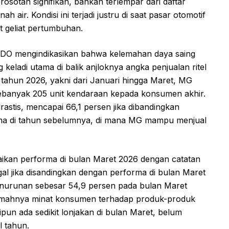
osotan signifikan, bahkan terlempar dari daftar
h air. Kondisi ini terjadi justru di saat pasar otomotif
 geliat pertumbuhan.
NDO mengindikasikan bahwa kelemahan daya saing
keladi utama di balik anjloknya angka penjualan ritel
 tahun 2026, yakni dari Januari hingga Maret, MG
 sebanyak 205 unit kendaraan kepada konsumen akhir.
stis, mencapai 66,1 persen jika dibandingkan
ma di tahun sebelumnya, di mana MG mampu menjual
baikan performa di bulan Maret 2026 dengan catatan
nggal jika disandingkan dengan performa di bulan Maret
urunan sebesar 54,9 persen pada bulan Maret
lemahnya minat konsumen terhadap produk-produk
ipun ada sedikit lonjakan di bulan Maret, belum
l tahun.