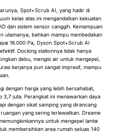
runya, Spot+Scrub AI, yang hadir di
cuum kelas atas ini mengandalkan kekuatan
HD dan sistem sensor canggih. Kemampuan
gulan utamanya, bahkan mampu membedakan
capai 18.000 Pa, Dyson Spot+Scrub AI
ektif. Docking stationnya tidak hanya
ongkan debu, mengisi air untuk mengepel,
Durasi kerjanya pun sangat impresif, mampu
ian.
ggi dengan harga yang lebih bersahabat,
p 3,7 juta. Perangkat ini menawarkan daya
api dengan sikat samping yang dirancang
ruangan yang sering terlewatkan. Dreame
g memungkinkannya untuk mengepel lantai
untuk membersihkan area rumah seluas 140