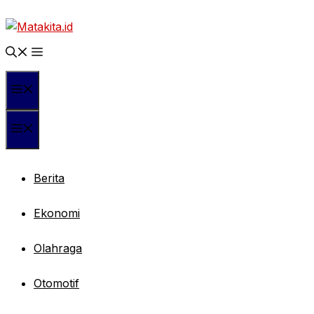
Langsung
ke
isi
Menu
Menu
Berita
Ekonomi
Olahraga
Otomotif