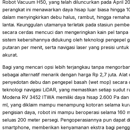
Robot Vacuum H50, yang telah diluncurkan pada April 20
perangkat ini menawarkan daya hisap luar biasa hingga 1
dalam menyingkirkan debu halus, rambut, hingga rema
lantai. Keunggulan utamanya terletak pada stasiun pember
secara cerdas mencuci dan mengeringkan kain pel tanpa 
sistem kebersihannya didukung oleh teknologi pengepel
putaran per menit, serta navigasi laser yang presisi un
akurat.
Bagi yang mencari opsi lebih terjangkau tanpa mengorb
sebagai alternatif menarik dengan harga Rp 2,7 juta. Ala
penyedotan debu dan pengepel basah (wet mop) secara o
teknologi navigasi LiDAR, yang memastikan setiap sudut ru
Modena RV 3452 ITWA memiliki daya hisap 2.600 Pa dan d
ml, yang diklaim mampu menampung kotoran selama kuran
pengisian daya, robot ini mampu beroperasi selama 160 
seluas 200 meter persegi. Pengoperasiannya pun dapat di
smartphone, memberikan kenyamanan ekstra bagi pengg