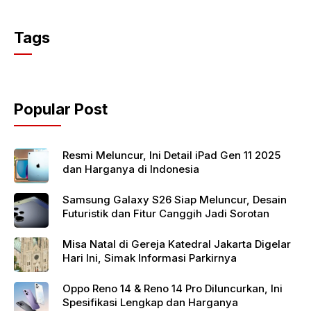
a
w
h
c
itt
at
Tags
e
er
s
b
A
o
p
Popular Post
o
p
k
Resmi Meluncur, Ini Detail iPad Gen 11 2025
dan Harganya di Indonesia
Samsung Galaxy S26 Siap Meluncur, Desain
Futuristik dan Fitur Canggih Jadi Sorotan
Misa Natal di Gereja Katedral Jakarta Digelar
Hari Ini, Simak Informasi Parkirnya
Oppo Reno 14 & Reno 14 Pro Diluncurkan, Ini
Spesifikasi Lengkap dan Harganya