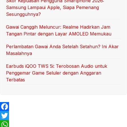
Skor Kepuasan Pengguna Smartphone 2026:
Samsung Lampaui Apple, Siapa Pemenang
Sesungguhnya?
Gawai Canggih Meluncur: Realme Hadirkan Jam
Tangan Pintar dengan Layar AMOLED Memukau
Perlambatan Gawai Anda Setelah Setahun? Ini Akar
Masalahnya
Earbuds iQOO TWS 5i: Terobosan Audio untuk
Penggemar Game Seluler dengan Anggaran
Terbatas
F
a
T