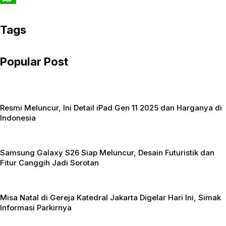
c
w
W
e
i
h
Tags
b
t
a
Popular Post
o
t
t
o
e
s
k
r
A
Resmi Meluncur, Ini Detail iPad Gen 11 2025 dan Harganya di
p
Indonesia
p
Samsung Galaxy S26 Siap Meluncur, Desain Futuristik dan
Fitur Canggih Jadi Sorotan
Misa Natal di Gereja Katedral Jakarta Digelar Hari Ini, Simak
Informasi Parkirnya