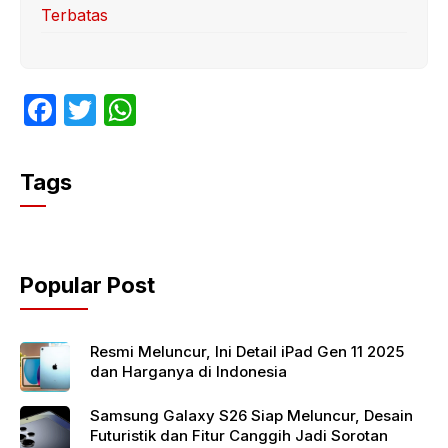
Terbatas
F
T
W
a
w
h
c
itt
at
Tags
e
er
s
b
A
o
p
Popular Post
o
p
k
Resmi Meluncur, Ini Detail iPad Gen 11 2025
dan Harganya di Indonesia
Samsung Galaxy S26 Siap Meluncur, Desain
Futuristik dan Fitur Canggih Jadi Sorotan