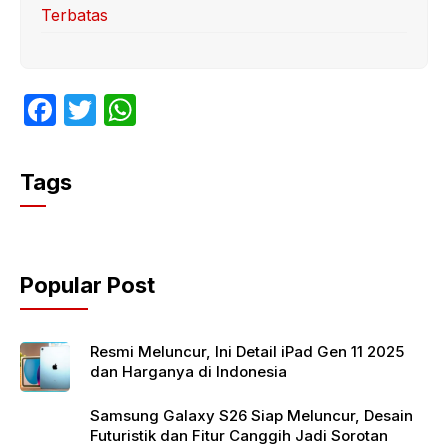
Terbatas
F
T
W
a
w
h
c
itt
at
Tags
e
er
s
b
A
o
p
Popular Post
o
p
k
Resmi Meluncur, Ini Detail iPad Gen 11 2025
dan Harganya di Indonesia
Samsung Galaxy S26 Siap Meluncur, Desain
Futuristik dan Fitur Canggih Jadi Sorotan